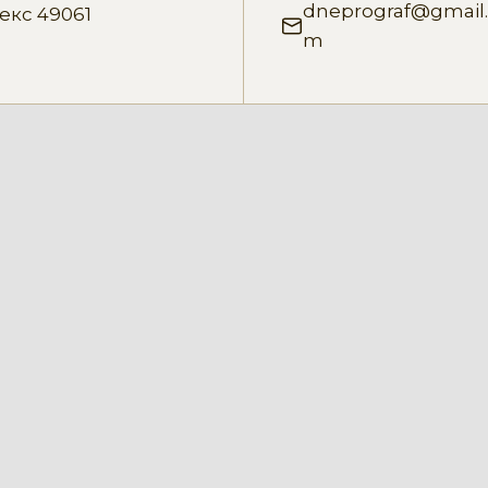
dneprograf@gmail
екс 49061
m